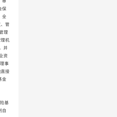
 审
会保
 全
支、管
管理
管理机
，并
业资
金理事
他直接
基金
。
 附
险基
例自