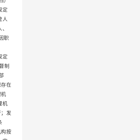
四）
规定
管人
人、
因职
；
规定
督制
部
现存在
理机
理机
督；发
一条
机构按