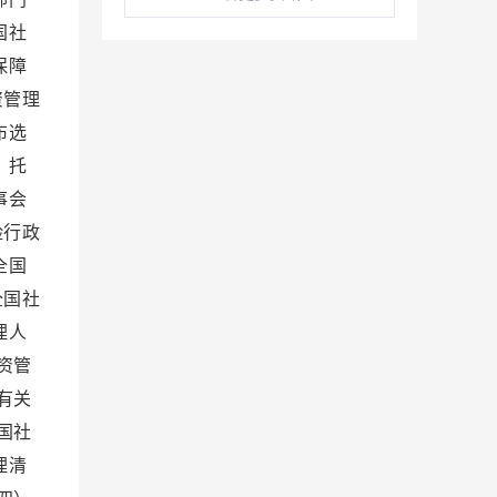
国社
保障
资管理
布选
、托
事会
险行政
全国
全国社
理人
资管
有关
国社
理清