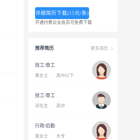
详细简历下载(15元/条)
开通付费企业会员可免费下载
推荐简历
更多简历
技工/普工
黄女士
·
高中以下
技工/普工
邓先生
·
高中
行政/后勤
曾女士
·
大专