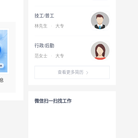
技工/普工
林先生
·
大专
行政/后勤
范女士
·
大专
查看更多简历
息
微信扫一扫找工作